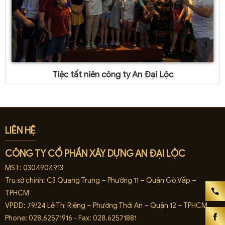
Tiệc tất niên công ty An Đại Lộc
LIÊN HỆ
CÔNG TY CỔ PHẦN XÂY DỰNG AN ĐẠI LỘC
MST: 0304904913
Trụ sở chính: C3 Quang Trung – Phường 11 – Quận Gò Vấp –
TPHCM
VPĐD: 79/24 Lê Thị Riêng – Phường Thới An – Quận 12 – TPHCM
Phone: 028.62571916 - Fax: 028.62571881