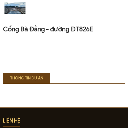
Cống Bà Đằng - đường ĐT826E
CHỦ ĐẦU TƯ:
SỞ GTVT LONG AN
ĐỊA ĐIỂM:
HUYỆN CẦN GIUỘC, TỈNH LONG AN
THÔNG TIN DỰ ÁN
LIÊN HỆ